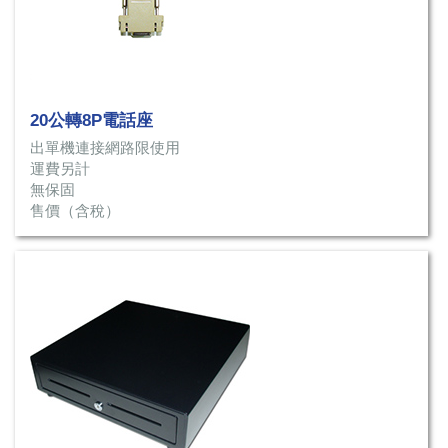
20公轉8P電話座
出單機連接網路限使用
運費另計
無保固
售價（含稅）