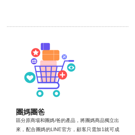
團媽團爸
區分原商場和團媽/爸的產品，將團媽商品獨立出
來，配合團媽的LINE官方，顧客只需加1就可成