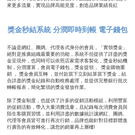
來更多流量，實現品牌高能見度，創造品牌業績長紅
獎金秒結系統 分潤即時到帳 電子錢包
不論是網紅、團媽、代理各式身分的會員，「實領獎金」
絕對是推廣組織最重要的功能，系統不但提供了詳盡的獎
金呈現外，也同時可以依照店家需求客製化，獎金秒結機
制，分潤運算，會員電子錢包，獎金提領， 獎金購物重
銷 ， 獎金會員互轉 ，並付款當下立刻結算當下獎金，結
合詳盡的獎金紀錄和自動稅務處理，並提供完整銀行批次
轉帳報表，簡化繁瑣的獎金發放作業。
除了獎金制度，也提供了許多的促銷活動模組，利用豐富
的促銷活動，帶入大量消費流量，且紀錄每次消費會員與
陌生客購買習慣，並利用詳盡的數據統計讓網紅、團媽、
代理等會員皆可進行再次行銷，品牌也能針對目標群體進
行廣告的有效轉化，讓您的銷量再上層樓!