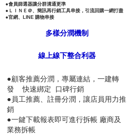
●會員篩選器讓分群溝通更準
●ＬＩＮＥ＠、簡訊再行銷工具串接，引流回購一網打盡
●官網、LINE 購物串接
多樣分潤機制
線上線下整合利器
●
顧客推薦分潤，專屬連結，一建轉
發 快速綁定 口碑行銷
●
員工推薦、註冊分潤，讓店員用力推
銷
●
一鍵下載報表即可進行拆帳 廠商及
業務拆帳