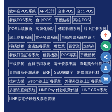
飲料店POS系統
APP設計
台南POS
台北 POS
餐飲POS系統
台中POS
平板點餐
高雄 POS
POS系統推薦
客製化網站
傳銷軟體系統
線上訂餐系統
線上點餐系統
電子發票系統
自動售票系統悠遊卡
掃碼點餐
桌邊點餐系統
餐飲業
百貨業
進銷存
餐飲訂位訂餐系統
租賃機器
POS專案
手機點餐
平板點餐
會員行銷系統
電子發票申請
直銷獎金計算系統
直銷微商分潤系統
ERP
SEO關鍵字
硬體周邊耗材
技術支援
wetom線上訂餐系統
外帶外送線上訂餐系統
多層次直銷系統
LINE Pay 付款收費代辦
LINE CRM系統
LINE@電子錢包及票卷管理