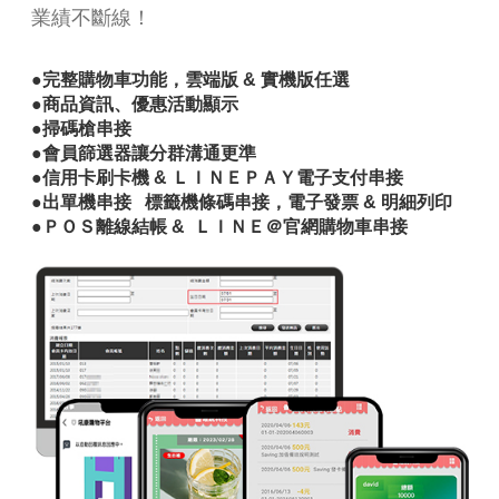
業績不斷線！
●完整購物車功能，雲端版 & 實機版任選
●商品資訊、優惠活動顯示
●掃碼槍串接
●會員篩選器讓分群溝通更準
●信用卡刷卡機 & ＬＩＮＥＰＡＹ電子支付串接
●出單機串接 標籤機條碼串接，電子發票 & 明細列印
●ＰＯＳ離線結帳 & ＬＩＮＥ＠官網購物車串接