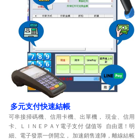
多元支付快速結帳
可串接掃碼機、信用卡機、出單機， 現金、信用
卡、ＬＩＮＥＰＡＹ電子支付 儲值等 自由選！明
細、電子發票一併開立， 加速銷售達陣，離線結帳