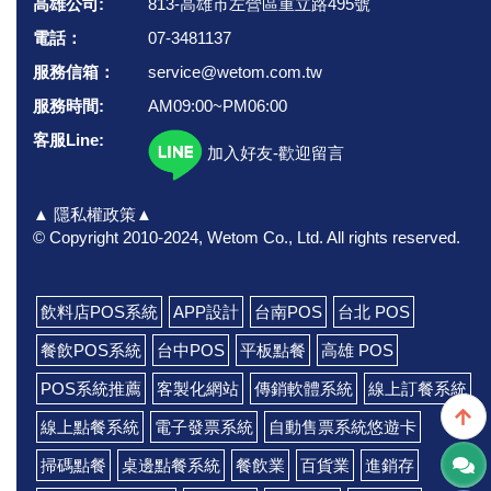
高雄公司:
813-高雄市左營區重立路495號
電話：
07-3481137
服務信箱：
service@wetom.com.tw
服務時間:
AM09:00~PM06:00
客服Line:
加入好友-歡迎留言
▲ 隱私權政策▲
© Copyright 2010-2024, Wetom Co., Ltd.
All rights reserved.
飲料店POS系統
APP設計
台南POS
台北 POS
餐飲POS系統
台中POS
平板點餐
高雄 POS
POS系統推薦
客製化網站
傳銷軟體系統
線上訂餐系統
線上點餐系統
電子發票系統
自動售票系統悠遊卡
掃碼點餐
桌邊點餐系統
餐飲業
百貨業
進銷存