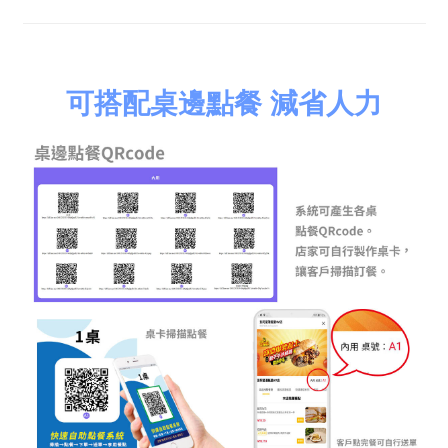
可搭配桌邊點餐 減省人力