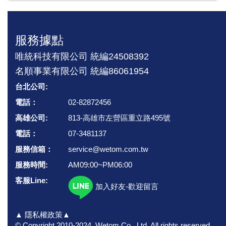
櫃檯 & 廚房使用。
服務據點
外帶/ 外送飲料杯標籤。
唯統科技有限公司 統編24508392
價格:請來電洽詢
名順事業有限公司 統編86061954
台北公司:
電話：
02-82872456
高雄公司:
813-高雄市左營區重立路495號
電話：
07-3481137
服務信箱：
service@wetom.com.tw
服務時間:
AM09:00~PM06:00
客服Line:
加入好友-歡迎留言
▲ 隱私權政策▲
© Copyright 2010-2024, Wetom Co., Ltd.
All rights reserved.