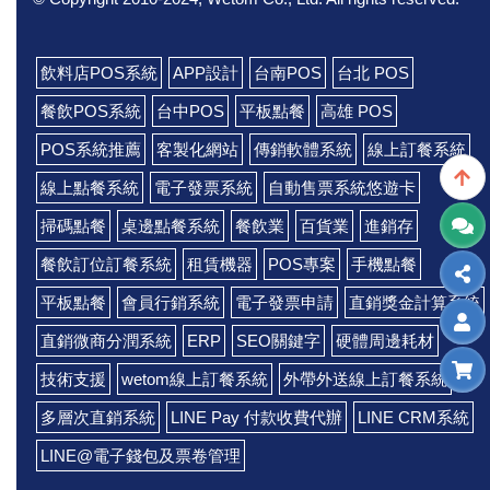
飲料店POS系統
APP設計
台南POS
台北 POS
餐飲POS系統
台中POS
平板點餐
高雄 POS
POS系統推薦
客製化網站
傳銷軟體系統
線上訂餐系統
線上點餐系統
電子發票系統
自動售票系統悠遊卡
掃碼點餐
桌邊點餐系統
餐飲業
百貨業
進銷存
餐飲訂位訂餐系統
租賃機器
POS專案
手機點餐
平板點餐
會員行銷系統
電子發票申請
直銷獎金計算系統
直銷微商分潤系統
ERP
SEO關鍵字
硬體周邊耗材
技術支援
wetom線上訂餐系統
外帶外送線上訂餐系統
多層次直銷系統
LINE Pay 付款收費代辦
LINE CRM系統
LINE@電子錢包及票卷管理