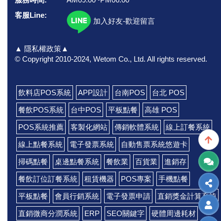
客服Line:
加入好友-歡迎留言
▲ 隱私權政策▲
© Copyright 2010-2024, Wetom Co., Ltd.
All rights reserved.
飲料店POS系統
APP設計
台南POS
台北 POS
餐飲POS系統
台中POS
平板點餐
高雄 POS
POS系統推薦
客製化網站
傳銷軟體系統
線上訂餐系統
線上點餐系統
電子發票系統
自動售票系統悠遊卡
掃碼點餐
桌邊點餐系統
餐飲業
百貨業
進銷存
餐飲訂位訂餐系統
租賃機器
POS專案
手機點餐
平板點餐
會員行銷系統
電子發票申請
直銷獎金計算系統
直銷微商分潤系統
ERP
SEO關鍵字
硬體周邊耗材