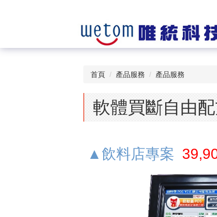
首頁
產品服務
產品服務
軟體買斷自由配
▲飲料店專案
39,9