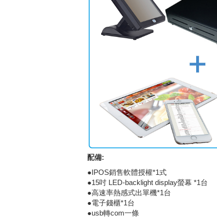
配備:
●IPOS銷售軟體授權*1式
●15吋 LED-backlight display螢幕 *1台
●高速率熱感式出單機*1台
●電子錢櫃*1台
●usb轉com一條