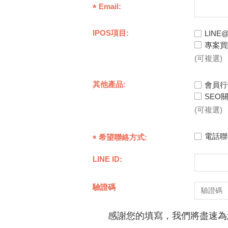
Email:
IPOS項目:
LIN
專案買
(可複選)
其他產品:
會員行
SEO
(可複選)
電話聯
希望聯絡方式:
LINE ID:
驗證碼
感謝您的填寫，我們將盡速為