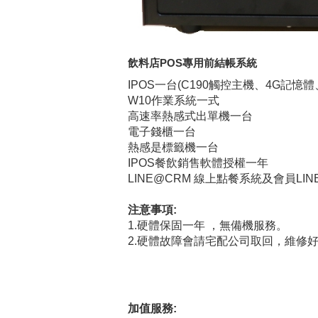
飲料店POS專用前結帳系統
IPOS一台(C190觸控主機、4G記憶體、
W10作業系統一式
高速率熱感式出單機一台
電子錢櫃一台
熱感是標籤機一台
IPOS餐飲銷售軟體授權一年
LINE@CRM 線上點餐系統及會員LI
注意事項:
1.硬體保固一年 ，無備機服務。
2.硬體故障會請宅配公司取回，維修
加值服務: