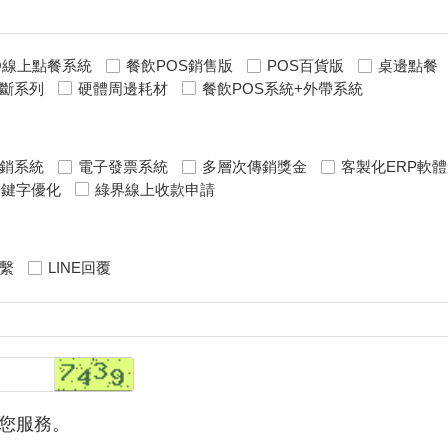
E@線上點餐系統
餐飲POS銷售版
POS百貨版
桌邊點餐
斷系列
硬體周邊耗材
餐飲POS系統+外帶系統
銷系統
電子發票系統
多層次傳銷獎金
客製化ERP軟
關鍵字優化
綠界線上收款申請
繫
LINE回覆
您服務。