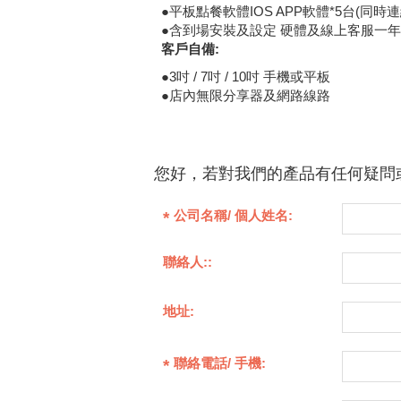
●平板點餐軟體IOS APP軟體*5台(同時連
●含到場安裝及設定 硬體及線上客服一年
客戶自備:
●3吋 / 7吋 / 10吋 手機或平板
●店內無限分享器及網路線路
您好，若對我們的產品有任何疑問
公司名稱/ 個人姓名:
聯絡人::
地址:
聯絡電話/ 手機: