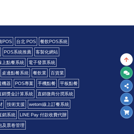
南POS
台北 POS
餐飲POS系統
POS系統推薦
客製化網站
線上點餐系統
電子發票系統
桌邊點餐系統
餐飲業
百貨業
賃機器
POS專案
手機點餐
平板點餐
直銷獎金計算系統
直銷微商分潤系統
材
技術支援
wetom線上訂餐系統
直銷系統
LINE Pay 付款收費代辦
錢包及票卷管理