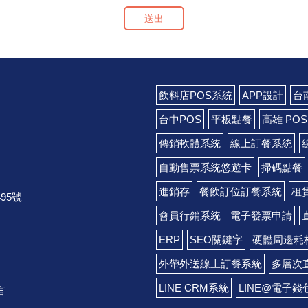
送出
飲料店POS系統
APP設計
台
台中POS
平板點餐
高雄 POS
傳銷軟體系統
線上訂餐系統
自動售票系統悠遊卡
掃碼點餐
進銷存
餐飲訂位訂餐系統
租
95號
會員行銷系統
電子發票申請
ERP
SEO關鍵字
硬體周邊耗
外帶外送線上訂餐系統
多層次
LINE CRM系統
LINE@電子
言