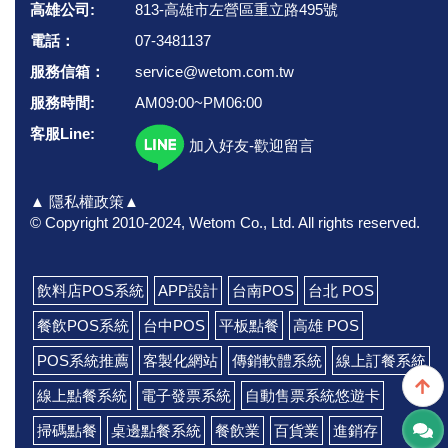
高雄公司:
813-高雄市左營區重立路495號
電話：
07-3481137
服務信箱：
service@wetom.com.tw
服務時間:
AM09:00~PM06:00
客服Line:
加入好友-歡迎留言
▲ 隱私權政策▲
© Copyright 2010-2024, Wetom Co., Ltd.
All rights reserved.
飲料店POS系統
APP設計
台南POS
台北 POS
餐飲POS系統
台中POS
平板點餐
高雄 POS
POS系統推薦
客製化網站
傳銷軟體系統
線上訂餐系統
線上點餐系統
電子發票系統
自動售票系統悠遊卡
掃碼點餐
桌邊點餐系統
餐飲業
百貨業
進銷存