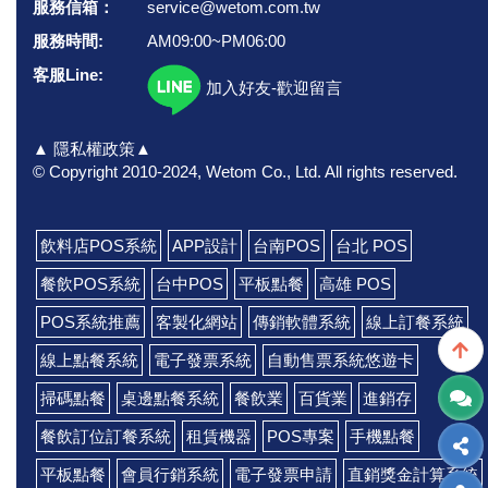
服務信箱：
service@wetom.com.tw
服務時間:
AM09:00~PM06:00
客服Line:
加入好友-歡迎留言
▲ 隱私權政策▲
© Copyright 2010-2024, Wetom Co., Ltd.
All rights reserved.
飲料店POS系統
APP設計
台南POS
台北 POS
餐飲POS系統
台中POS
平板點餐
高雄 POS
POS系統推薦
客製化網站
傳銷軟體系統
線上訂餐系統
線上點餐系統
電子發票系統
自動售票系統悠遊卡
掃碼點餐
桌邊點餐系統
餐飲業
百貨業
進銷存
餐飲訂位訂餐系統
租賃機器
POS專案
手機點餐
平板點餐
會員行銷系統
電子發票申請
直銷獎金計算系統