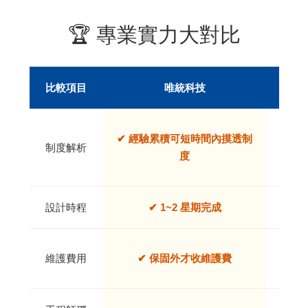
🏆 專業實力大對比
比較項目
唯統科技
❌ 
✔ 經驗累積可短時間內摸透制
制度解析
度
設計時程
✔ 1~2 星期完成
❌ 
維護費用
✔ 保固外才收維護費