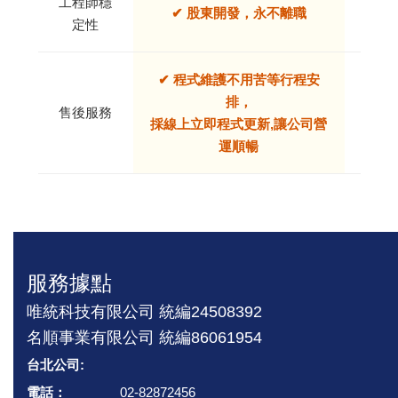
工程師穩
✔ 股東開發，永不離職
❌
定性
✔ 程式維護不用苦等行程安
排，
❌
售後服務
採線上立即程式更新,讓公司營
無
運順暢
服務據點
唯統科技有限公司 統編24508392
名順事業有限公司 統編86061954
台北公司:
電話：
02-82872456