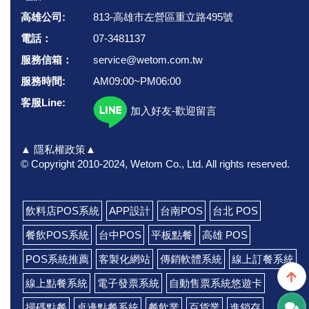
高雄公司:
813-高雄市左營區重立路495號
電話：
07-3481137
服務信箱：
service@wetom.com.tw
服務時間:
AM09:00~PM06:00
客服Line:
加入好友-歡迎留言
▲ 隱私權政策▲
© Copyright 2010-2024, Wetom Co., Ltd.
All rights reserved.
飲料店POS系統
APP設計
台南POS
台北 POS
餐飲POS系統
台中POS
平板點餐
高雄 POS
POS系統推薦
客製化網站
傳銷軟體系統
線上訂餐系統
線上點餐系統
電子發票系統
自動售票系統悠遊卡
掃碼點餐
桌邊點餐系統
餐飲業
百貨業
進銷存