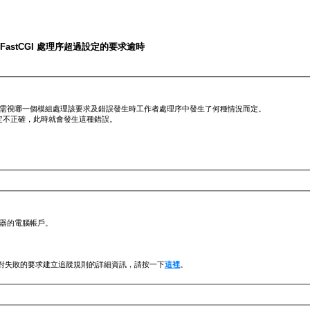
gi.exe - FastCGI 處理序超過設定的要求逾時
原因需視哪一個模組處理該要求及錯誤發生時工作者處理序中發生了何種情況而定。
 權限設定不正確，此時就會發生這種錯誤。
伺服器的電腦帳戶。
針對失敗的要求建立追蹤規則的詳細資訊，請按一下
這裡
。