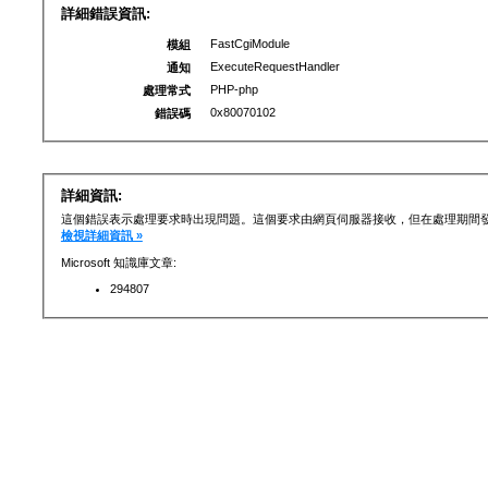
詳細錯誤資訊:
FastCgiModule
模組
ExecuteRequestHandler
通知
PHP-php
處理常式
0x80070102
錯誤碼
詳細資訊:
這個錯誤表示處理要求時出現問題。這個要求由網頁伺服器接收，但在處理期間發生
檢視詳細資訊 »
Microsoft 知識庫文章:
294807