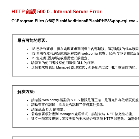
HTTP 錯誤 500.0 - Internal Server Error
C:\Program Files (x86)\Plesk\Additional\PleskPHP83\php-c
最有可能的原因:
IIS 已收到要求，但在處理要求期間發生內部錯誤。這項錯誤的根本
IIS 無法存取該網站或應用程式的 web.config 檔案。如果 NTFS
IIS 無法處理該網站或應用程式的設定。
驗證過的使用者沒有使用這個 DLL 的權限。
這個要求對應到 Managed 處理常式，但是卻未安裝 .NET 擴充性功能。
解決方法:
請確認 web.config 檔案的 NTFS 權限是否正確，是否允許存取網頁
請檢查事件記錄，看看是否記錄了任何其他資訊。
請確認該 DLL 的權限。
若這個要求對應到 Managed 處理常式，請請安裝 .NET 擴充性功能。
建立一項追蹤規則，追蹤失敗的要求是否有這項 HTTP 狀態碼。如需